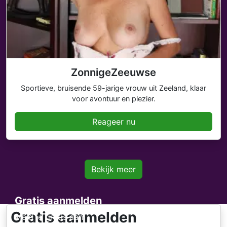
ZonnigeZeeuwse
Sportieve, bruisende 59-jarige vrouw uit Zeeland, klaar
voor avontuur en plezier.
Reageer nu
Bekijk meer
Gratis aanmelden
Gratis aanmelden
Meld je gratis aan