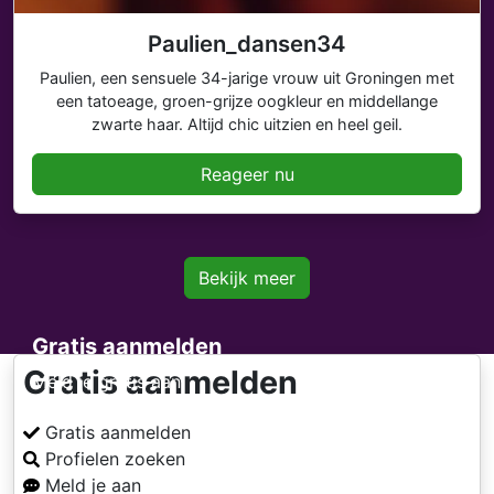
Paulien_dansen34
Paulien, een sensuele 34-jarige vrouw uit Groningen met
een tatoeage, groen-grijze oogkleur en middellange
zwarte haar. Altijd chic uitzien en heel geil.
Reageer nu
Bekijk meer
Gratis aanmelden
Gratis aanmelden
Meld je gratis aan
Gratis aanmelden
Profielen zoeken
Meld je aan