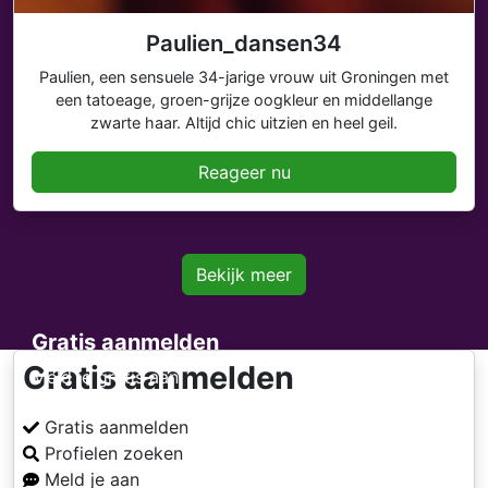
Paulien_dansen34
Paulien, een sensuele 34-jarige vrouw uit Groningen met
een tatoeage, groen-grijze oogkleur en middellange
zwarte haar. Altijd chic uitzien en heel geil.
Reageer nu
Bekijk meer
Gratis aanmelden
Gratis aanmelden
Meld je gratis aan
Gratis aanmelden
Profielen zoeken
Meld je aan