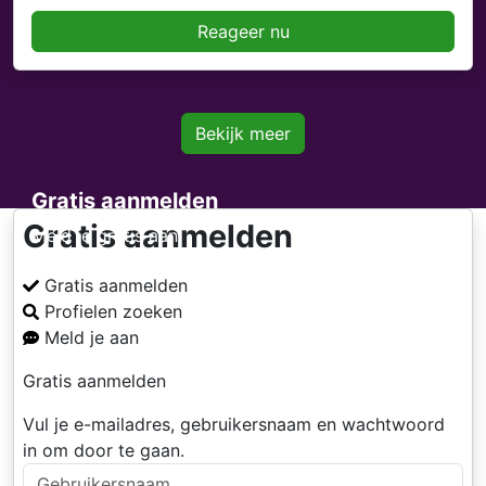
Reageer nu
Bekijk meer
Gratis aanmelden
Gratis aanmelden
Meld je gratis aan
Gratis aanmelden
Profielen zoeken
Meld je aan
Gratis aanmelden
Vul je e-mailadres, gebruikersnaam en wachtwoord
in om door te gaan.