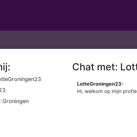
ij:
Chat met: Lo
otteGroningen23
LotteGroningen23:
 23
Hi, welkom op mijn profi
: Groningen