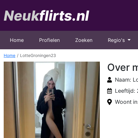
Home
Profielen
Zoeken
Regio's
Home
LotteGroningen23
Over m
Naam: L
Leeftijd:
Woont in