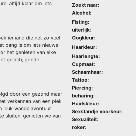
re, altijd klaar om iets
Zoekt naar:
Alcohol:
Fisting:
uiterlijk:
zoek iemand die net zo veel
Oogkleur:
et bang is om iets nieuws
Haarkleur:
or het genieten van elke
Haarlengte:
met gelach, goede
Cupmaat:
Schaamhaar:
Tattoo:
Piercing:
olgd door een gezond maar
beharing:
het verkennen van een plek
Huidskleur:
en leuk wandelavontuur
Sexstandje voorkeur:
e sluiten, genieten we van
Sexualiteit:
roker: