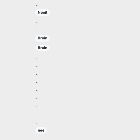
-
Nooit
-
-
Bruin
Bruin
-
-
-
-
-
-
-
-
-
nee