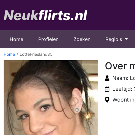
Home
Profielen
Zoeken
Regio's
Home
LotteFriesland35
Over m
Naam: Lo
Leeftijd:
Woont in: