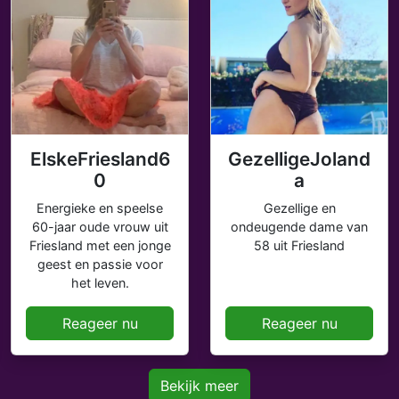
ElskeFriesland6
GezelligeJoland
0
a
Energieke en speelse
Gezellige en
60-jaar oude vrouw uit
ondeugende dame van
Friesland met een jonge
58 uit Friesland
geest en passie voor
het leven.
Reageer nu
Reageer nu
Bekijk meer