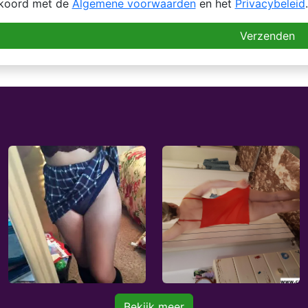
kkoord met de
Algemene voorwaarden
en het
Privacybeleid
.
Verzenden
Bekijk meer