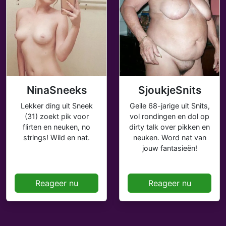
NinaSneeks
SjoukjeSnits
Lekker ding uit Sneek
Geile 68-jarige uit Snits,
(31) zoekt pik voor
vol rondingen en dol op
flirten en neuken, no
dirty talk over pikken en
strings! Wild en nat.
neuken. Word nat van
jouw fantasieën!
Reageer nu
Reageer nu